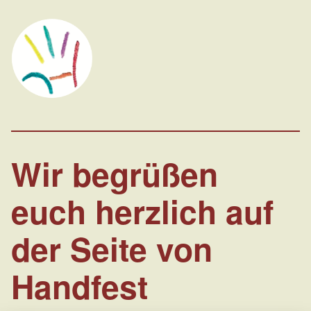
Handfest
Die Seite der Band Handfest
Wir begrüßen
euch herzlich auf
der Seite von
Handfest